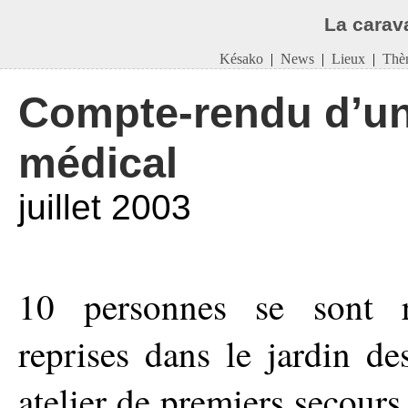
La carav
Késako
|
News
|
Lieux
|
Thè
Compte-rendu d’un 
médical
juillet 2003
10 personnes se sont 
reprises dans le jardin de
atelier de premiers secour