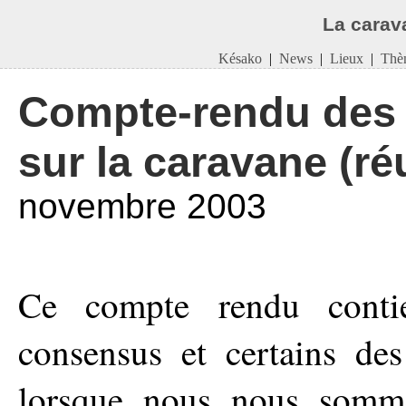
La carav
Késako
|
News
|
Lieux
|
Thè
Compte-rendu des 
sur la caravane (ré
novembre 2003
Ce compte rendu conti
consensus et certains de
lorsque nous nous somm